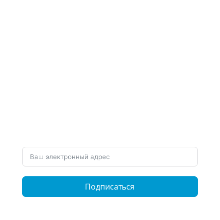
Подпишитесь на наши
рассылки
Хотите быть в курсе нашей работы и
последних новостей? Подпишитесь на наши
рассылки
Подписаться