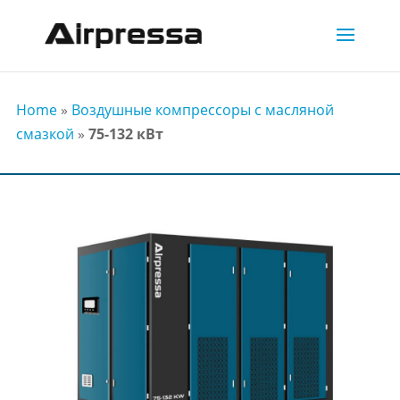
Home
»
Воздушные компрессоры с масляной
смазкой
»
75-132 кВт