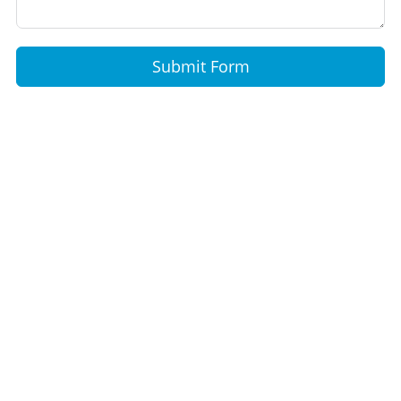
Submit Form
Подпишитесь на наши
рассылки
Хотите быть в курсе нашей работы и
последних новостей? Подпишитесь на наши
рассылки