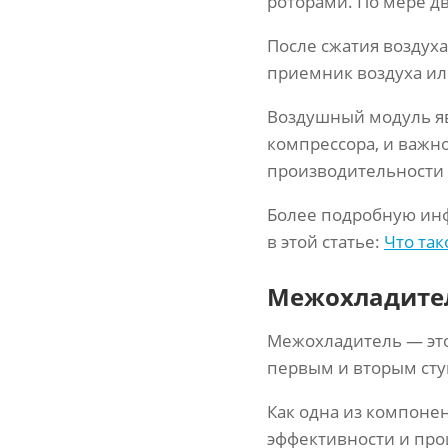
роторами. По мере д
После сжатия воздух
приемник воздуха ил
Воздушный модуль я
компрессора, и важн
производительности 
Более подробную ин
в этой статье:
Что так
Межохладител
Межохладитель — это
первым и вторым сту
Как одна из компоне
эффективности и про