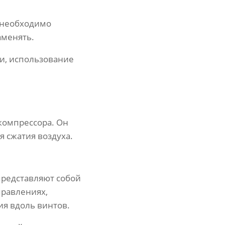
 необходимо
аменять.
ии, использование
компрессора. Он
я сжатия воздуха.
представляют собой
равлениях,
я вдоль винтов.