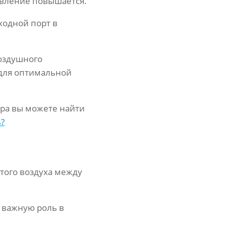
авление повышается.
ходной порт в
оздушного
для оптимальной
ра вы можете найти
ь?
того воздуха между
 важную роль в