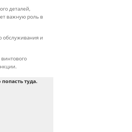
ого деталей,
ает важную роль в
о обслуживания и
 винтового
ункции.
попасть туда.