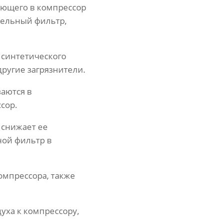
ающего в компрессор
тельный фильтр,
 синтетического
ругие загрязнители.
ваются в
сор.
 снижает ее
ной фильтр в
мпрессора, также
уха к компрессору,