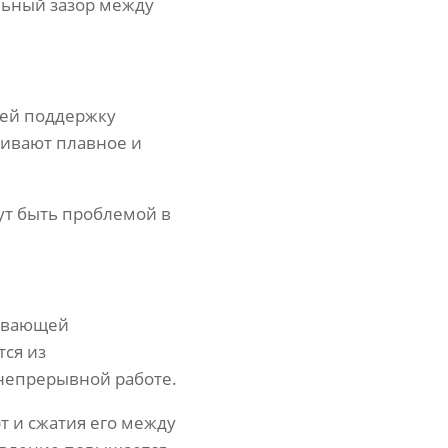
льный зазор между
ей поддержку
чивают плавное и
ут быть проблемой в
чивающей
ся из
непрерывной работе.
т и сжатия его между