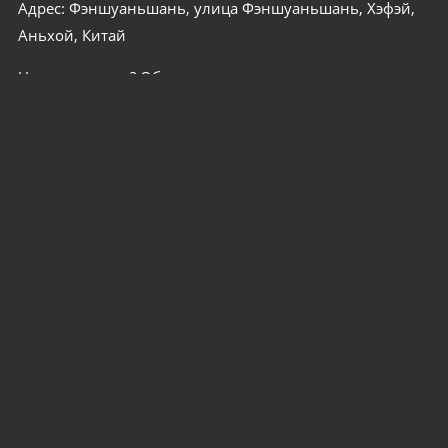
Адрес: Фэншуаньшань, улица Фэншуаньшань, Хэфэй,
Аньхой, Китай
Нужна помощь? Обратитесь к специалисту
info@airpressa.com
СВЯЖИТЕСЬ С НАМИ СЕЙЧАС