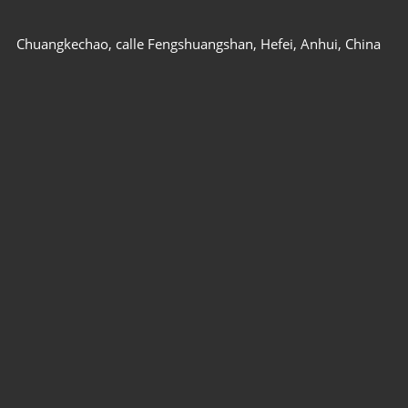
Chuangkechao, calle Fengshuangshan, Hefei, Anhui, China
Precisa de ajuda? Fale com um Especialista
info@airpressa.com
ENTRE EM CONTATO AGORA