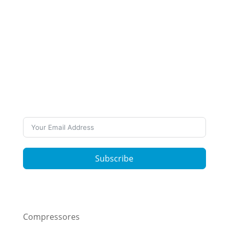
Inscreva-se em nossa
Newsletter
Quer se manter atualizado sobre nosso
trabalho e últimas notícias? Assine nossos
boletins informativos.
Subscribe
Compressores