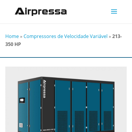
Home
»
Compressores de Velocidade Variável
»
213-
350 HP