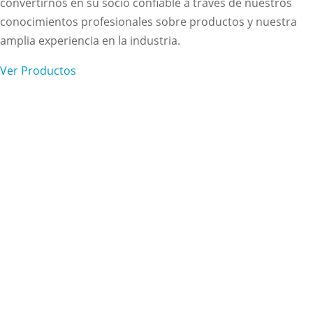
convertirnos en su socio confiable a través de nuestros
conocimientos profesionales sobre productos y nuestra
amplia experiencia en la industria.
Ver Productos
Suscríbete a nuestro
boletín
¿Quieres estar al día sobre nuestro trabajo y
las últimas noticias? Suscríbete a nuestros
boletines