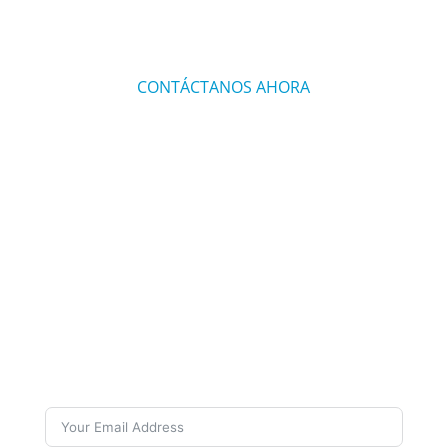
personalizadas que satisfagan sus necesidades
específicas.
CONTÁCTANOS AHORA
Subscribe to Our
Newsletter
Want to stay up to date on our work and latest
news? Subscribe to our newsletters