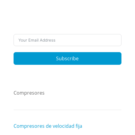
¿Quieres estar al día sobre nuestro trabajo y
las últimas noticias? Suscríbete a nuestros
boletines
Subscribe
Compresores
Compresores de velocidad fija