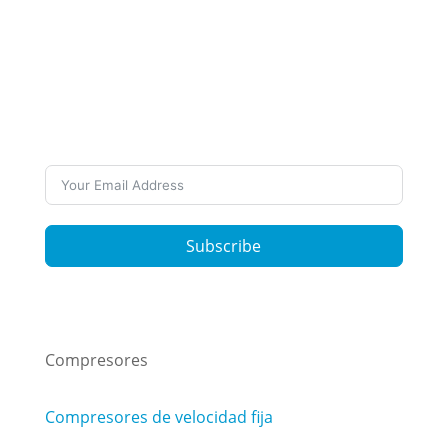
Suscríbete a nuestro
boletín
¿Quieres estar al día sobre nuestro trabajo y
las últimas noticias? Suscríbete a nuestros
boletines
Subscribe
Compresores
Compresores de velocidad fija