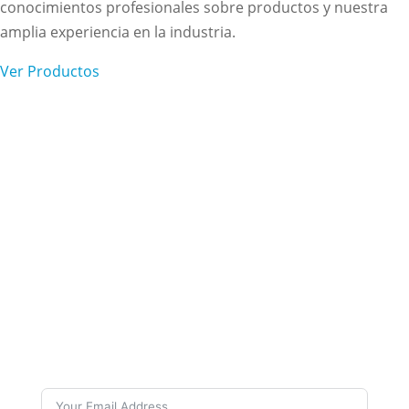
conocimientos profesionales sobre productos y nuestra
amplia experiencia en la industria.
Ver Productos
Suscríbete a nuestro
boletín
¿Quieres estar al día sobre nuestro trabajo y
las últimas noticias? Suscríbete a nuestros
boletines