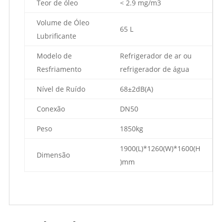
Teor de óleo
< 2.9 mg/m3
Volume de Óleo
65 L
Lubrificante
Modelo de
Refrigerador de ar ou
Resfriamento
refrigerador de água
Nível de Ruído
68±2dB(A)
Conexão
DN50
Peso
1850kg
1900(L)*1260(W)*1600(H
Dimensão
)mm