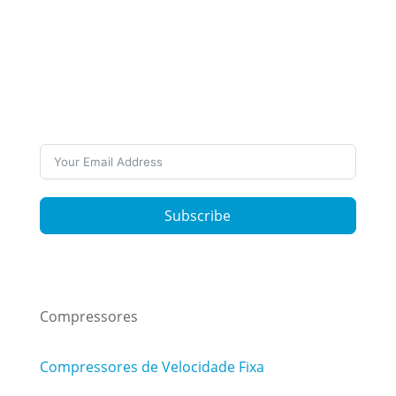
Inscreva-se em nossa
Newsletter
Quer se manter atualizado sobre nosso
trabalho e últimas notícias? Assine nossos
boletins informativos.
Subscribe
Compressores
Compressores de Velocidade Fixa