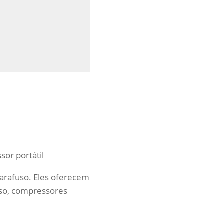
or portátil
parafuso. Eles oferecem
uso, compressores