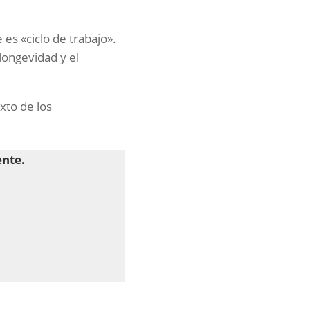
s «ciclo de trabajo».
 longevidad y el
exto de los
ente.