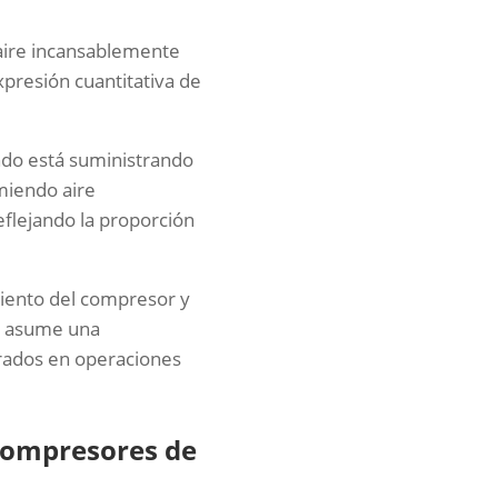
aire incansablemente
xpresión cuantitativa de
ndo está suministrando
miendo aire
eflejando la proporción
amiento del compresor y
o asume una
crados en operaciones
 Compresores de