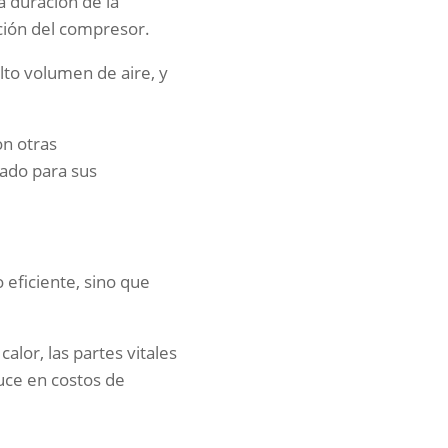
a duración de la
ción del compresor.
lto volumen de aire, y
on otras
uado para sus
 eficiente, sino que
alor, las partes vitales
uce en costos de