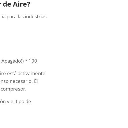
 de Aire?
a para las industrias
e Apagado)) * 100
aire está activamente
nso necesario. El
l compresor.
ón y el tipo de